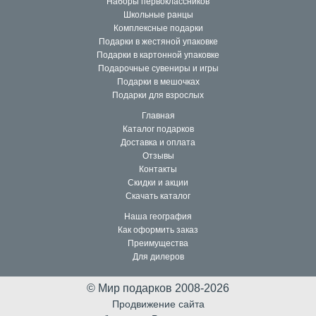
Наборы первоклассников
скидка предоставляется при 100% предоплате;
Школьные ранцы
скидка не суммируется с другими акциями;
Комплексные подарки
скидка не распространяется на товары по суперцене;
Подарки в жестяной упаковке
Подарки в картонной упаковке
Подарочные сувениры и игры
Подарки в мешочках
Подарки для взрослых
Главная
Каталог подарков
Доставка и оплата
Отзывы
Контакты
Скидки и акции
Скачать каталог
Наша география
Как оформить заказ
Преимущества
Для дилеров
© Мир подарков 2008-2026
Продвижение сайта