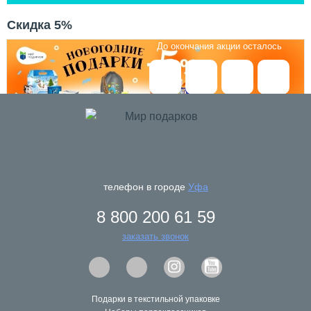
Скидка 5%
До окончания акции осталось
До 31 октября действует скидка -5% на ВСЕ новогодние
телефон в городе
Уфа
подарки!
8 800 200 61 59
Сладкие новогодние подарки в картонной упаковке
заказать звонок
Большой выбор тематических наборов
Подарки в текстильной упаковке
Развивающие игры и сувениры
⠀ ⠀
Условия акции:
Подарки в текстильной упаковке