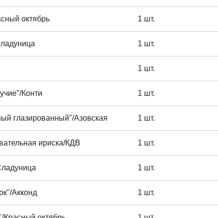
асный октябрь
1 шт.
Сладуница
1 шт.
1 шт.
учие"/Конти
1 шт.
ный глазированный"/Азовская
1 шт.
евательная ириска/КДВ
1 шт.
Сладуница
1 шт.
ок"/Акконд
1 шт.
"/Красный октябрь
1 шт.