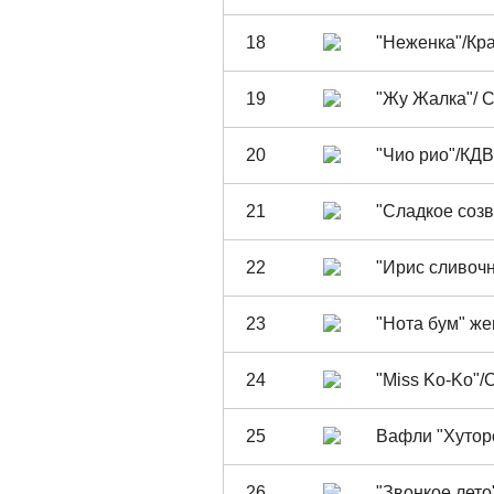
18
"Неженка"/Кр
19
"Жу Жалка"/ 
20
"Чио рио"/КДВ
21
"Сладкое созв
22
"Ирис сливоч
23
"Нота бум" ж
24
"Miss Ko-Ko"/
25
Вафли "Хутор
26
"Звонкое лето