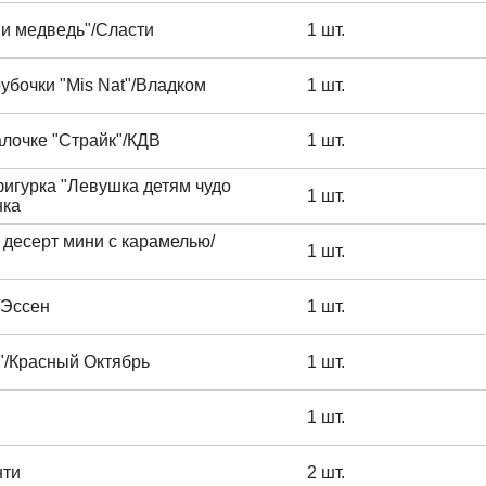
и медведь"/Сласти
1 шт.
убочки "Mis Nat"/Владком
1 шт.
лочке "Страйк"/КДВ
1 шт.
игурка "Левушка детям чудо
1 шт.
нка
десерт мини с карамелью/
1 шт.
/Эссен
1 шт.
"/Красный Октябрь
1 шт.
1 шт.
нти
2 шт.