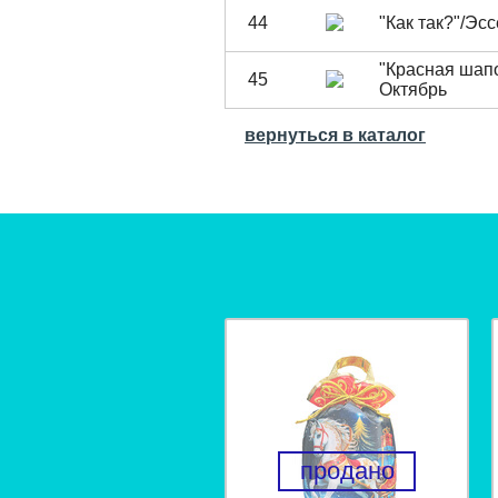
44
"Как так?"/Эс
"Красная шап
45
Октябрь
вернуться в каталог
продано