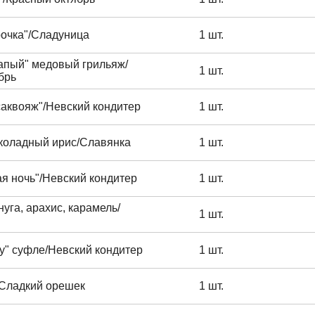
рочка"/Сладуница
1 шт.
апый" медовый грильяж/
1 шт.
брь
аквояж"/Невский кондитер
1 шт.
коладный ирис/Славянка
1 шт.
я ночь"/Невский кондитер
1 шт.
нуга, арахис, карамель/
1 шт.
у" суфле/Невский кондитер
1 шт.
/Сладкий орешек
1 шт.