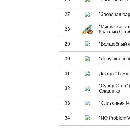
27
"Звездная па
"Мишка косол
28
Красный Октя
29
"Волшебный с
30
"Левушка" шо
31
Десерт "Темна
"Супер Степ" 
32
Славянка
33
"Сливочная М
34
"NO Problem"