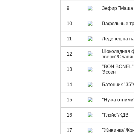
9
Зефир "Маша 
10
Вафельные тр
11
Леденец на па
Шоколадная ф
12
звери"/Славя
"BON BONEL" 
13
Эссен
14
Батончик "35"
15
"Ну-ка отними
16
"Глэйс"/КДВ
17
"Живинка"/Ко