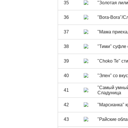
35
"Золотая лили
36
"Bora-Bora"/С
37
"Мама приеха
38
"Тими" суфле 
39
"Choko Te" ст
40
"Элен" со вку
"Самый умный
41
Сладуница
42
"Марсианка" 
43
"Райские обл