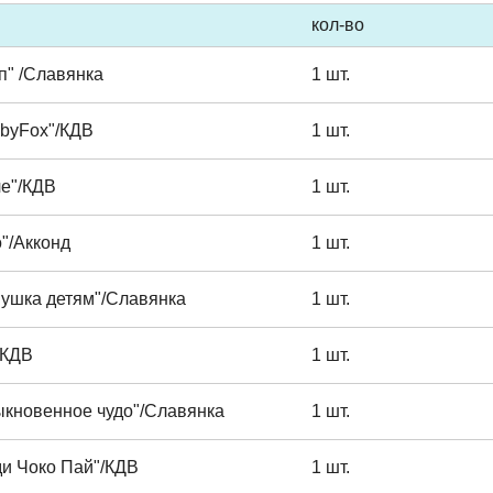
кол-во
п" /Славянка
1 шт.
byFox"/КДВ
1 шт.
че"/КДВ
1 шт.
"/Акконд
1 шт.
вушка детям"/Славянка
1 шт.
/КДВ
1 шт.
ыкновенное чудо"/Славянка
1 шт.
ди Чоко Пай"/КДВ
1 шт.