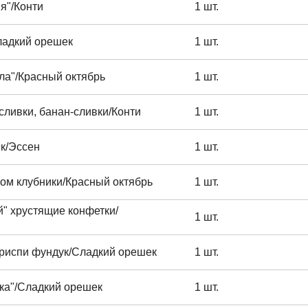
я"/Конти
1 шт.
ладкий орешек
1 шт.
ла"/Красный октябрь
1 шт.
сливки, банан-сливки/Конти
1 шт.
ик/Эссен
1 шт.
сом клубники/Красный октябрь
1 шт.
" хрустящие конфетки/
1 шт.
криспи фундук/Сладкий орешек
1 шт.
ака"/Сладкий орешек
1 шт.