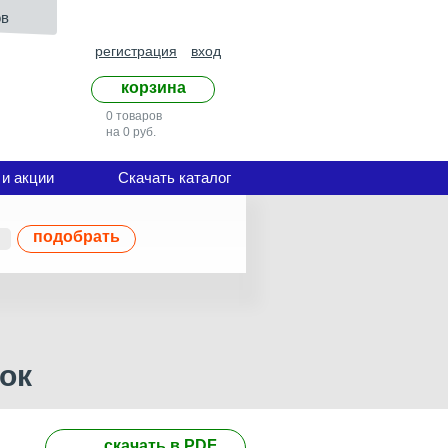
ов
регистрация
вход
корзина
0 товаров
на 0 руб.
 и акции
Скачать каталог
подобрать
ок
скачать в PDF