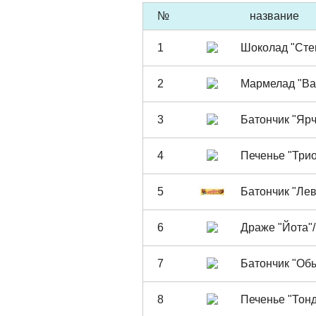
№
название
1
Шоколад "Сте
2
Мармелад "Ba
3
Батончик "Яр
4
Печенье "Трио
5
Батончик "Ле
6
Драже "Йота"
7
Батончик "Об
8
Печенье "Тон