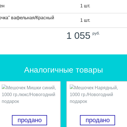
сен
1 шт.
очка" вафельная/Красный
1 шт.
1 055
руб.
Аналогичные товары
продано
продано